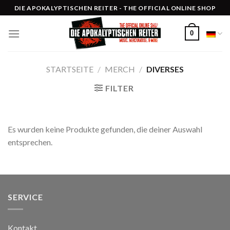
Skip
DIE APOKALYPTISCHEN REITER - THE OFFICIAL ONLINE SHOP
to
content
0
STARTSEITE
/
MERCH
/
DIVERSES
FILTER
Es wurden keine Produkte gefunden, die deiner Auswahl
entsprechen.
SERVICE
Kontakt