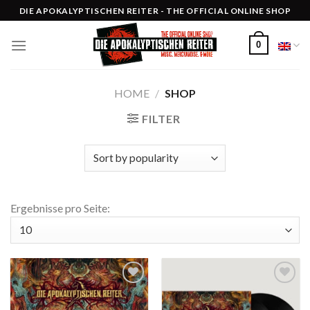
Skip
DIE APOKALYPTISCHEN REITER - THE OFFICIAL ONLINE SHOP
to
content
0
HOME
/
SHOP
FILTER
Ergebnisse pro Seite:
Auf die
Auf die
Wunschliste
Wunschliste