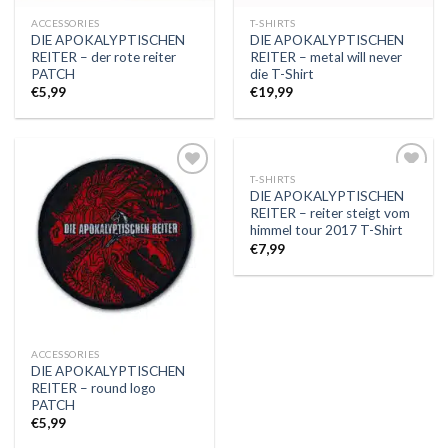
ACCESSORIES
T-SHIRTS
DIE APOKALYPTISCHEN
DIE APOKALYPTISCHEN
REITER – der rote reiter
REITER – metal will never
PATCH
die T-Shirt
€
5,99
€
19,99
T-SHIRTS
Auf die
Auf die
DIE APOKALYPTISCHEN
Wunschliste
Wunschliste
REITER – reiter steigt vom
himmel tour 2017 T-Shirt
€
7,99
ACCESSORIES
DIE APOKALYPTISCHEN
REITER – round logo
PATCH
€
5,99