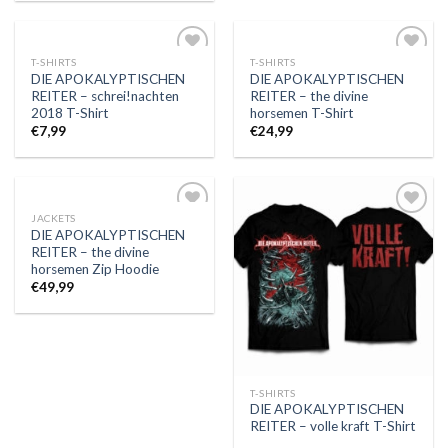
T-SHIRTS
T-SHIRTS
Auf die
Auf die
DIE APOKALYPTISCHEN
DIE APOKALYPTISCHEN
Wunschliste
Wunschliste
REITER – schrei!nachten
REITER – the divine
2018 T-Shirt
horsemen T-Shirt
€
7,99
€
24,99
JACKETS
Auf die
Auf die
DIE APOKALYPTISCHEN
Wunschliste
Wunschliste
REITER – the divine
horsemen Zip Hoodie
€
49,99
T-SHIRTS
DIE APOKALYPTISCHEN
REITER – volle kraft T-Shirt